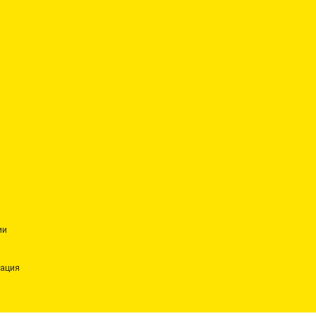
ии
ация