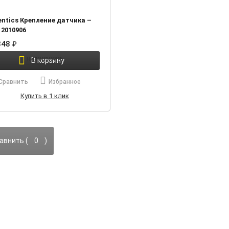
entics Крепление датчика –
12010906
848
₽
В корзину
Сравнить
Избранное
Купить в 1 клик
авнить (
0
)