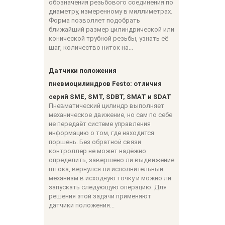
обозначения резьбового соединения по
диаметру, измеренному в миллиметрах.
Форма позволяет подобрать
ближайший размер цилиндрической или
конической трубной резьбы, узнать её
шаг, количество ниток на...
Датчики положения
пневмоцилиндров Festo: отличия
серий SME, SMT, SDBT, SMAT и SDAT
Пневматический цилиндр выполняет
механическое движение, но сам по себе
не передаёт системе управления
информацию о том, где находится
поршень. Без обратной связи
контроллер не может надёжно
определить, завершено ли выдвижение
штока, вернулся ли исполнительный
механизм в исходную точку и можно ли
запускать следующую операцию. Для
решения этой задачи применяют
датчики положения...