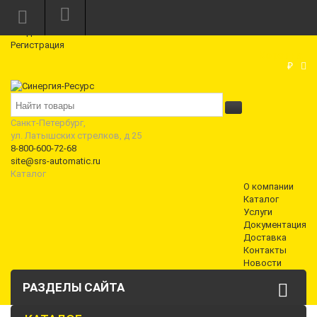
Режим работы: Пн—Пт: 10:00—18:00
0
Вход
Регистрация
Корзина
₽
Санкт-Петербург,
ул. Латышских стрелков, д 25
8-800-600-72-68
site@srs-automatic.ru
Каталог
О компании
Каталог
Услуги
Документация
Доставка
Контакты
Новости
РАЗДЕЛЫ САЙТА