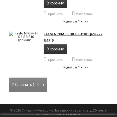
В корзину
Сравнить
Избранное
Купить в 1 клик
Festo NPQM-T-Q8-S8-P10 Тройник
845
₽
В корзину
Сравнить
Избранное
Купить в 1 клик
Сравнить (
0
)
©
2026
Синергия-Ресурс
ул.Латышских стрелков, д.25 тел. 8-
800-600-7268
srs-automatic.ru