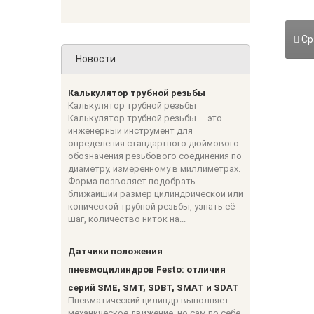
Ср
Новости
Калькулятор трубной резьбы
Калькулятор трубной резьбы
Калькулятор трубной резьбы — это
инженерный инструмент для
определения стандартного дюймового
обозначения резьбового соединения по
диаметру, измеренному в миллиметрах.
Форма позволяет подобрать
ближайший размер цилиндрической или
конической трубной резьбы, узнать её
шаг, количество ниток на...
Датчики положения
пневмоцилиндров Festo: отличия
серий SME, SMT, SDBT, SMAT и SDAT
Пневматический цилиндр выполняет
механическое движение, но сам по себе