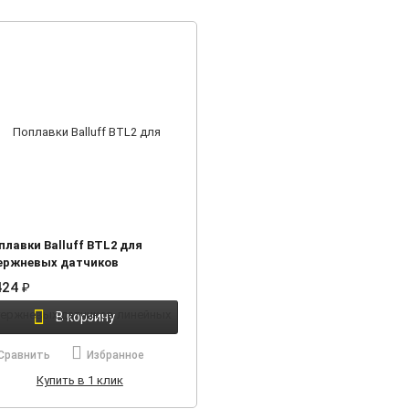
плавки Balluff BTL2 для
ержневых датчиков
нейных перемещений
424
₽
В корзину
Сравнить
Избранное
Купить в 1 клик