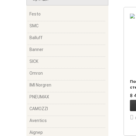
Festo
SMC
Balluff
Banner
SICK
Omron
По
IMI Norgren
ст
ли
8 
PNEUMAX
CAMOZZI
Aventics
Aignep