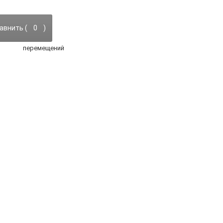
авнить (
0
)