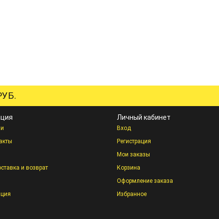
УБ.
ция
Личный кабинет
ии
Вход
акты
Регистрация
Мои заказы
оставка и возврат
Корзина
Оформление заказа
ация
Избранное