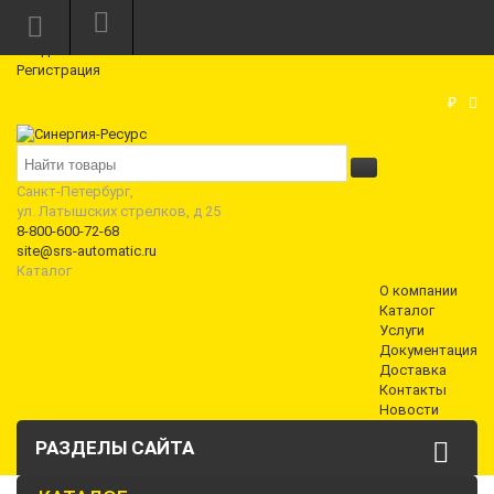
Режим работы: Пн—Пт: 10:00—18:00
0
Вход
Регистрация
Корзина
₽
Санкт-Петербург,
ул. Латышских стрелков, д 25
8-800-600-72-68
site@srs-automatic.ru
Каталог
О компании
Каталог
Услуги
Документация
Доставка
Контакты
Новости
РАЗДЕЛЫ САЙТА