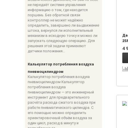
не передаёт системе управления
информацию о том, где находится
поршень. Без обратной связи
контроллер не может надёжно
определить, завершено ли выдвижение
штока, вернулся ли исполнительный
Да
механизм в исходную точку и можно ли
запускать следующую операцию. Для
2S
решения этой задачи применяют
4 
датчики положения...
Калькулятор потребления воздуха
пневмоцилиндром
Калькулятор потребления воздуха
пневмоцилиндром Калькулятор
потребления воздуха
пневмоцилиндром — это инженерный
инструмент для предварительного
расчёта расхода сжатого воздуха при
работе пневматического цилиндра. С
его помощью можно определить
ориентировочный объём воздуха за
один цикл, расход в минуту и