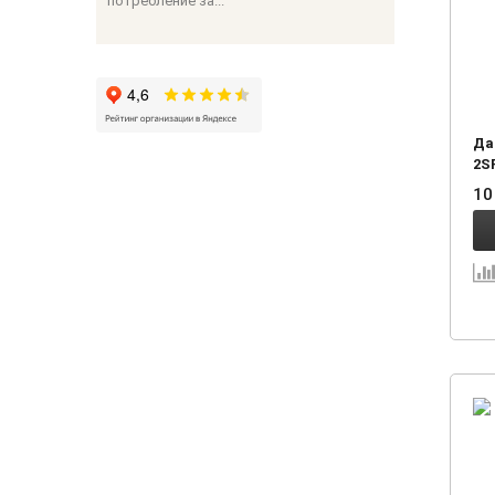
потребление за...
Да
2S
10