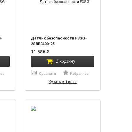
G-
Датчик безопасности F3SG-
2SRB0400-25
11 586
₽
В корзину
ное
Сравнить
Избранное
Купить в 1 клик