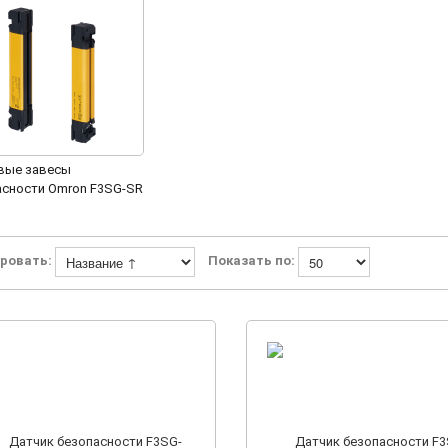
вые завесы
асности Omron F3SG-SR
0)
ровать:
Показать по: