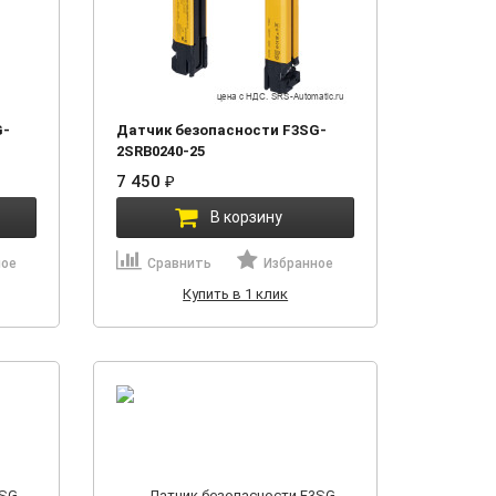
G-
Датчик безопасности F3SG-
2SRB0240-25
7 450
₽
В корзину
ное
Сравнить
Избранное
Купить в 1 клик