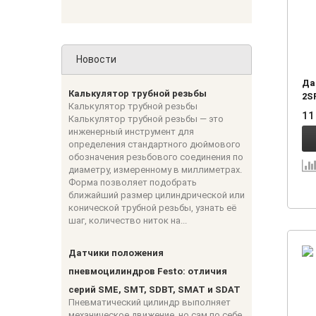
Новости
Да
Калькулятор трубной резьбы
2S
Калькулятор трубной резьбы
11
Калькулятор трубной резьбы — это
инженерный инструмент для
определения стандартного дюймового
обозначения резьбового соединения по
диаметру, измеренному в миллиметрах.
Форма позволяет подобрать
ближайший размер цилиндрической или
конической трубной резьбы, узнать её
шаг, количество ниток на...
Датчики положения
пневмоцилиндров Festo: отличия
серий SME, SMT, SDBT, SMAT и SDAT
Пневматический цилиндр выполняет
механическое движение, но сам по себе