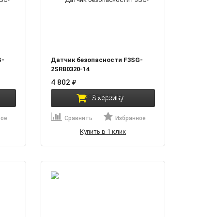
G-
Датчик безопасности F3SG-
2SRB0320-14
4 802
₽
В корзину
ное
Сравнить
Избранное
Купить в 1 клик