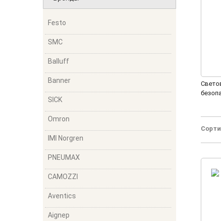
Festo
SMC
Balluff
Banner
Свето
безоп
SICK
/ PG (3
Omron
Сорти
IMI Norgren
PNEUMAX
CAMOZZI
Aventics
Aignep