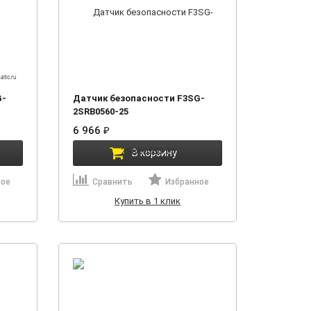
G-
Датчик безопасности F3SG-
2SRB0560-25
6 966
₽
В корзину
ное
Сравнить
Избранное
Купить в 1 клик