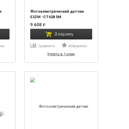
к
Фотоэлектрический датчик
E3ZM -CT62B 5M
9 608
₽
В корзину
ное
Сравнить
Избранное
Купить в 1 клик