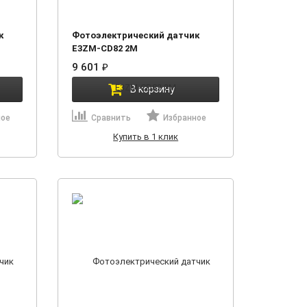
к
Фотоэлектрический датчик
E3ZM-CD82 2M
9 601
₽
В корзину
ное
Сравнить
Избранное
Купить в 1 клик