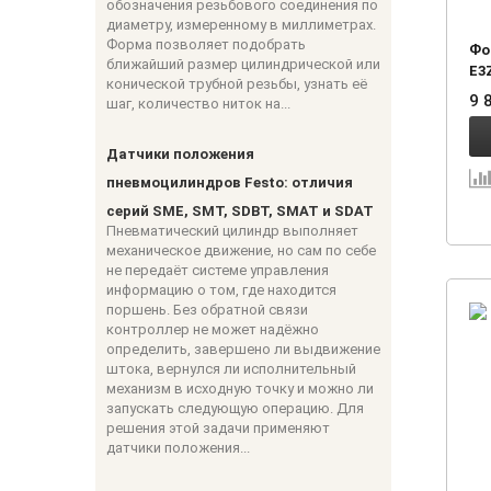
обозначения резьбового соединения по
диаметру, измеренному в миллиметрах.
Форма позволяет подобрать
Фо
ближайший размер цилиндрической или
E3
конической трубной резьбы, узнать её
9 
шаг, количество ниток на...
Датчики положения
пневмоцилиндров Festo: отличия
серий SME, SMT, SDBT, SMAT и SDAT
Пневматический цилиндр выполняет
механическое движение, но сам по себе
не передаёт системе управления
информацию о том, где находится
поршень. Без обратной связи
контроллер не может надёжно
определить, завершено ли выдвижение
штока, вернулся ли исполнительный
механизм в исходную точку и можно ли
запускать следующую операцию. Для
решения этой задачи применяют
датчики положения...