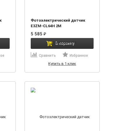
к
Фотоэлектрический датчик
E3ZM-CL64H 2M
5 585
₽
В корзину
ное
Сравнить
Избранное
Купить в 1 клик