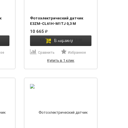
к
Фотоэлектрический датчик
E3ZM-CL61H-M1TJ 0,3 М
10 665
₽
В корзину
ное
Сравнить
Избранное
Купить в 1 клик