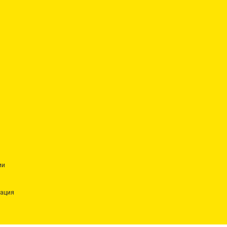
ии
ация