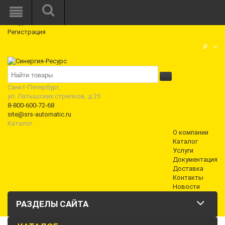
Режим работы: Пн—Пт: 10:00—18:00
0
Вход
Регистрация
Корзина
₽
Санкт-Петербург,
ул. Латышских стрелков, д 25
8-800-600-72-68
site@srs-automatic.ru
Каталог
О компании
Каталог
Услуги
Документация
Доставка
Контакты
Новости
РАЗДЕЛЫ САЙТА