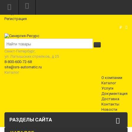
Режим работы: Пн—Пт: 10:00—18:00
0
Вход
Регистрация
Корзина
₽
Санкт-Петербург,
ул. Латышских стрелков, д 25
8-800-600-72-68
site@srs-automatic.ru
Каталог
О компании
Каталог
Услуги
Документация
Доставка
Контакты
Новости
РАЗДЕЛЫ САЙТА