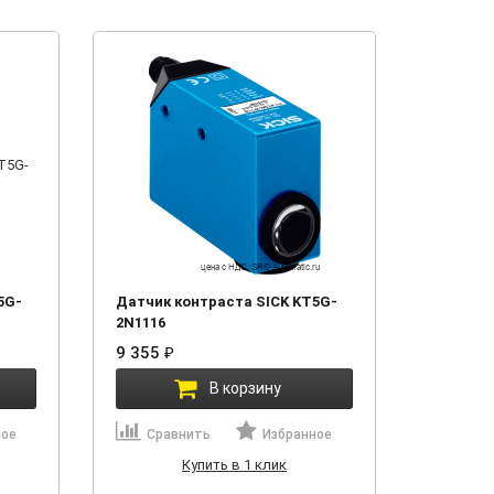
5G-
Датчик контраста SICK KT5G-
2N1116
9 355
₽
В корзину
ное
Сравнить
Избранное
Купить в 1 клик