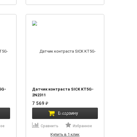
5G-
Датчик контраста SICK KT5G-
2N2311
7 569
₽
В корзину
ное
Сравнить
Избранное
Купить в 1 клик