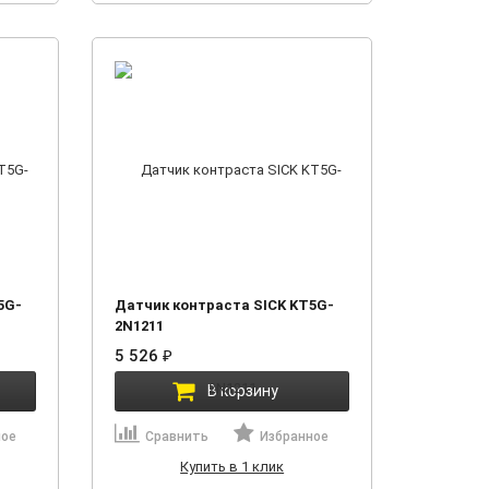
5G-
Датчик контраста SICK KT5G-
2N1211
5 526
₽
В корзину
ное
Сравнить
Избранное
Купить в 1 клик