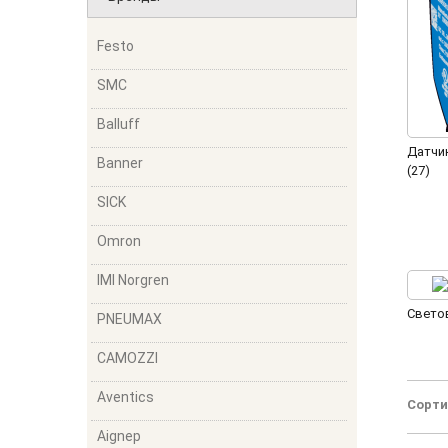
Festo
SMC
Balluff
Датчи
Banner
(27)
SICK
Omron
IMI Norgren
Свето
PNEUMAX
CAMOZZI
Aventics
Сорти
Aignep