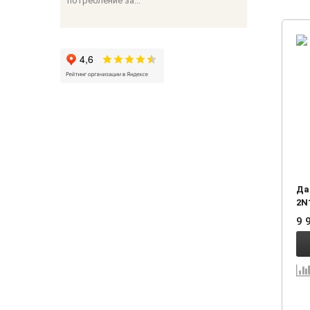
потребление за...
Да
2N
9 