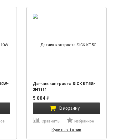
10W-
Датчик контраста SICK KT5G-
2N1111
5 884
₽
В корзину
ное
Сравнить
Избранное
Купить в 1 клик