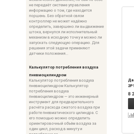
не передаёт системе управления
информацию о том, где находится
поршень. Без обратной связи
контроллер не может надёжно
определить, завершено ли выдвижение
штока, вернулся ли исполнительный
механизм в исходную точку и можно ли
запускать следующую операцию. Для
решения этой задачи применяют
датчики положения...
Калькулятор потребления воздуха
пневмоцилиндром
Да
Калькулятор потребления воздуха
пневмоцилиндром Калькулятор
2P
потребления воздуха
8 
пневмоцилиндром — это инженерный
инструмент для предварительного
расчёта расхода сжатого воздуха при
работе пневматического цилиндра. С
его помощью можно определить
ориентировочный объём воздуха за
один цикл, расход в минуту и