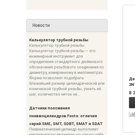
Новости
Калькулятор трубной резьбы
Калькулятор трубной резьбы
Калькулятор трубной резьбы — это
инженерный инструмент для
определения стандартного дюймового
обозначения резьбового соединения по
диаметру, измеренному в миллиметрах.
Форма позволяет подобрать
Да
ближайший размер цилиндрической или
2N
конической трубной резьбы, узнать её
8 
шаг, количество ниток на...
Датчики положения
пневмоцилиндров Festo: отличия
серий SME, SMT, SDBT, SMAT и SDAT
Пневматический цилиндр выполняет
механическое движение, но сам по себе