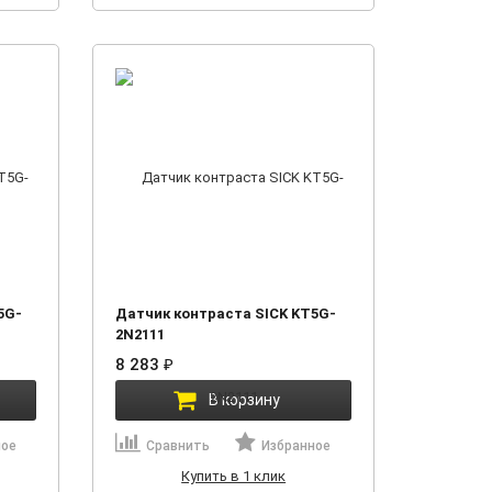
5G-
Датчик контраста SICK KT5G-
2N2111
8 283
₽
В корзину
ное
Сравнить
Избранное
Купить в 1 клик