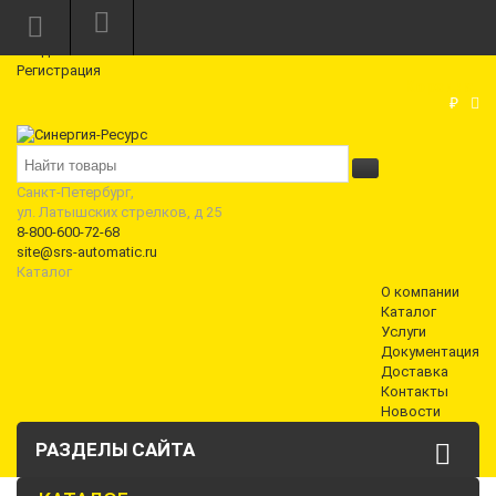
Режим работы: Пн—Пт: 10:00—18:00
0
Вход
Регистрация
Корзина
₽
Санкт-Петербург,
ул. Латышских стрелков, д 25
8-800-600-72-68
site@srs-automatic.ru
Каталог
О компании
Каталог
Услуги
Документация
Доставка
Контакты
Новости
РАЗДЕЛЫ САЙТА