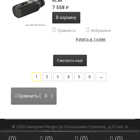
7 558
₽
В корзину
Сравнить
Избранное
Купить в 1 клик
Смотреть ещё
1
2
3
4
5
6
→
Сравнить (
0
)
©
2026
Синергия-Ресурс
ул.Латышских стрелков, д.25 тел. 8-
800-600-7268
srs-automatic.ru
(
0
)
(
0
)
(
0
)
(
0
)