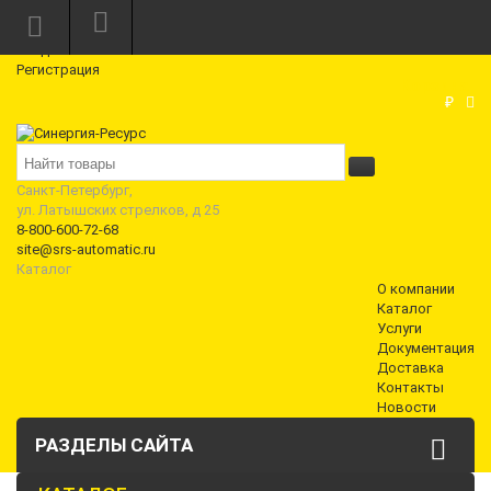
Режим работы: Пн—Пт: 10:00—18:00
0
Вход
Регистрация
Корзина
₽
Санкт-Петербург,
ул. Латышских стрелков, д 25
8-800-600-72-68
site@srs-automatic.ru
Каталог
О компании
Каталог
Услуги
Документация
Доставка
Контакты
Новости
РАЗДЕЛЫ САЙТА