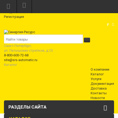
Режим работы: Пн—Пт: 10:00—18:00
0
Вход
Регистрация
Корзина
₽
Санкт-Петербург,
ул. Латышских стрелков, д 25
8-800-600-72-68
site@srs-automatic.ru
Каталог
О компании
Каталог
Услуги
Документация
Доставка
Контакты
Новости
РАЗДЕЛЫ САЙТА