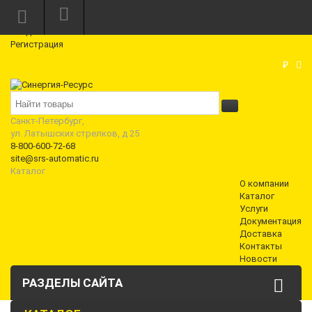
Режим работы: Пн—Пт: 10:00—18:00
0
Вход
Регистрация
Корзина
₽
Санкт-Петербург,
ул. Латышских стрелков, д 25
8-800-600-72-68
site@srs-automatic.ru
Каталог
О компании
Каталог
Услуги
Документация
Доставка
Контакты
Новости
РАЗДЕЛЫ САЙТА