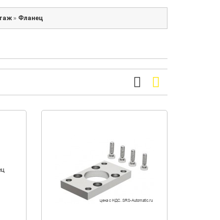
нтаж
»
Фланец