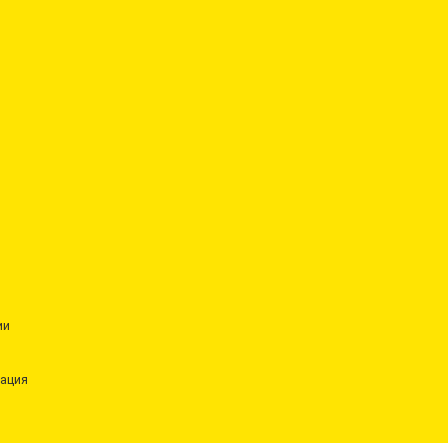
ии
ация