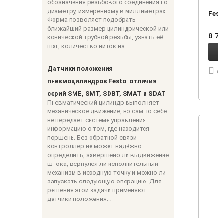
обозначения резьбового соединения по
диаметру, измеренному в миллиметрах.
Fe
Форма позволяет подобрать
ближайший размер цилиндрической или
8 
конической трубной резьбы, узнать её
шаг, количество ниток на...
Датчики положения
пневмоцилиндров Festo: отличия
серий SME, SMT, SDBT, SMAT и SDAT
Пневматический цилиндр выполняет
механическое движение, но сам по себе
не передаёт системе управления
информацию о том, где находится
поршень. Без обратной связи
контроллер не может надёжно
определить, завершено ли выдвижение
штока, вернулся ли исполнительный
механизм в исходную точку и можно ли
запускать следующую операцию. Для
решения этой задачи применяют
датчики положения...