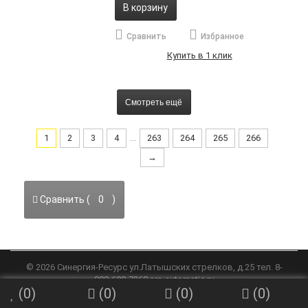
В корзину
Сравнить
Избранное
Купить в 1 клик
Смотреть ещё
1
2
3
4
...
263
264
265
266
→
Сравнить (
0
)
©
2026
Синергия-Ресурс
ул.Латышских стрелков, д.25 тел. 8-
800-600-7268
srs-automatic.ru
(
0
)
(
0
)
(
0
)
(
0
)
/*
*/ -->