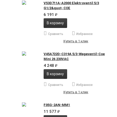
V53D711A-A2000 Elektroventil 5/3
G1/2&quot; COE
6 191
₽
В корзину
Сравнить
Избранное
Купить в 1 клик
V45A722D-C319A 5/3-Wegeventil-Coe
Mini 26 230VAC
4 248
₽
В корзину
Сравнить
Избранное
Купить в 1 клик
F05G-2AN-MM1
11 577
₽