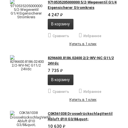
9710535205000000 5/2-Wegeventil G1/4
Eigensicherer Stromkreis
4 247
₽
В корзину
Сравнить
Избранное
Купить в 1 клик
8296600.8186.02400 2/2-WV-NC G11/2
24Vdc
7 735
₽
В корзину
Сравнить
Избранное
Купить в 1 клик
C0K561038 DrosselrückschlagVentil
Abluft Ø10 G3/8&quot;
10 630
₽