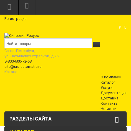
Режим работы: Пн—Пт: 10:00—18:00
0
Вход
Регистрация
Корзина
₽
Санкт-Петербург,
ул. Латышских стрелков, д 25
8-800-600-72-68
site@srs-automatic.ru
Каталог
О компании
Каталог
Услуги
Документация
Доставка
Контакты
Новости
РАЗДЕЛЫ САЙТА