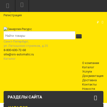
Режим работы: Пн—Пт: 10:00—18:00
0
Вход
Регистрация
Корзина
₽
Санкт-Петербург,
ул. Латышских стрелков, д 25
8-800-600-72-68
site@srs-automatic.ru
Каталог
О компании
Каталог
Услуги
Документация
Доставка
Контакты
Новости
РАЗДЕЛЫ САЙТА