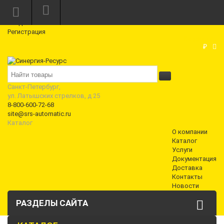
Режим работы: Пн—Пт: 10:00—18:00
0
Вход
Регистрация
Корзина
₽
Санкт-Петербург,
ул. Латышских стрелков, д 25
8-800-600-72-68
site@srs-automatic.ru
Каталог
О компании
Каталог
Услуги
Документация
Доставка
Контакты
Новости
РАЗДЕЛЫ САЙТА