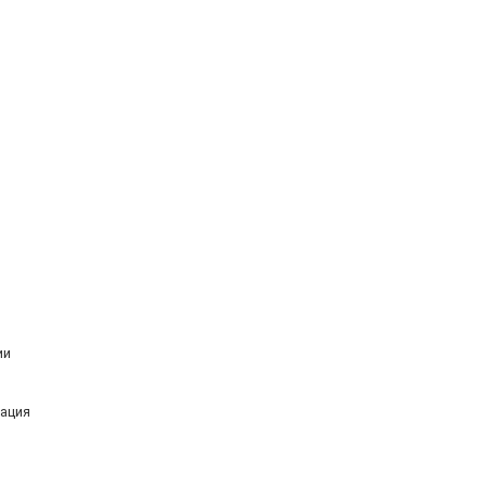
ии
ация