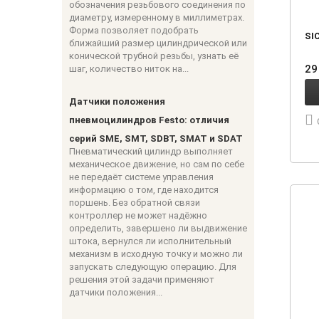
обозначения резьбового соединения по
диаметру, измеренному в миллиметрах.
Форма позволяет подобрать
SI
ближайший размер цилиндрической или
конической трубной резьбы, узнать её
29
шаг, количество ниток на...
Датчики положения
пневмоцилиндров Festo: отличия
серий SME, SMT, SDBT, SMAT и SDAT
Пневматический цилиндр выполняет
механическое движение, но сам по себе
не передаёт системе управления
информацию о том, где находится
поршень. Без обратной связи
контроллер не может надёжно
определить, завершено ли выдвижение
штока, вернулся ли исполнительный
механизм в исходную точку и можно ли
запускать следующую операцию. Для
решения этой задачи применяют
датчики положения...