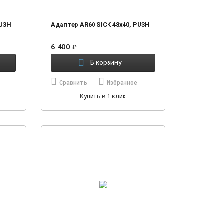
PU3H
Адаптер AR60 SICK 48х40, PU3H
6 400
₽
В корзину
Сравнить
Избранное
Купить в 1 клик