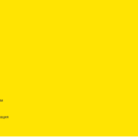
ии
ация