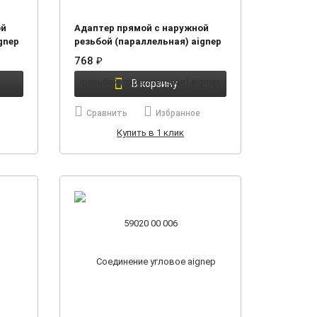
ой
Адаптер прямой с наружной
gnep
резьбой (параллельная) aignep
59020 00 006
768
₽
В корзину
Сравнить
Избранное
Купить в 1 клик