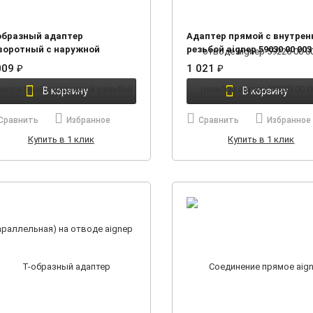
образный адаптер
Адаптер прямой с внутрен
воротный с наружной
резьбой aignep 59030 00 003
зьбой (параллельная) на
009
₽
1 021
₽
оде aignep 59216 00 011
В корзину
В корзину
Сравнить
Избранное
Сравнить
Избранное
Купить в 1 клик
Купить в 1 клик