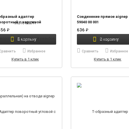
образный адаптер
Соединение прямое aignep
воротный с наружной
59040 00 001
зьбой (параллельная) на
556
₽
636
₽
оде aignep 59216 00 008
В корзину
В корзину
Сравнить
Избранное
Сравнить
Избранное
Купить в 1 клик
Купить в 1 клик