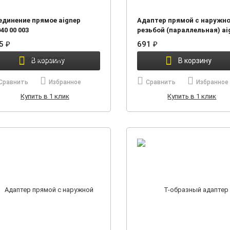
единение прямое aignep
Адаптер прямой с наружн
40 00 003
резьбой (параллельная) ai
59020 00 004
15
₽
691
₽
В корзину
В корзину
Сравнить
Избранное
Сравнить
Избранное
Купить в 1 клик
Купить в 1 клик