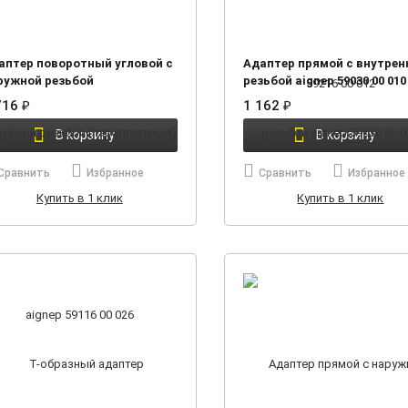
аптер поворотный угловой с
Адаптер прямой с внутрен
ружной резьбой
резьбой aignep 59030 00 010
араллельная) aignep 59116 00
716
₽
1 162
₽
6
В корзину
В корзину
Сравнить
Избранное
Сравнить
Избранное
Купить в 1 клик
Купить в 1 клик