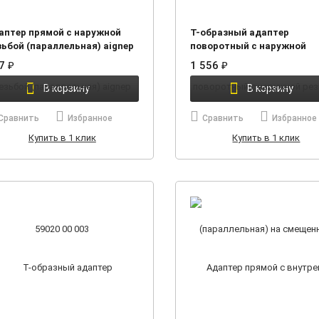
аптер прямой с наружной
Т-образный адаптер
зьбой (параллельная) aignep
поворотный с наружной
20 00 003
резьбой (параллельная) на
97
₽
1 556
₽
смещенном отводе aignep 
00 008
В корзину
В корзину
Сравнить
Избранное
Сравнить
Избранное
Купить в 1 клик
Купить в 1 клик