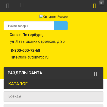
0
Санкт-Петербург,
ул. Латышских стрелков, д 25
8-800-600-72-68
site@srs-automatic.ru
РАЗДЕЛЫ САЙТА
КАТАЛОГ
Бренды