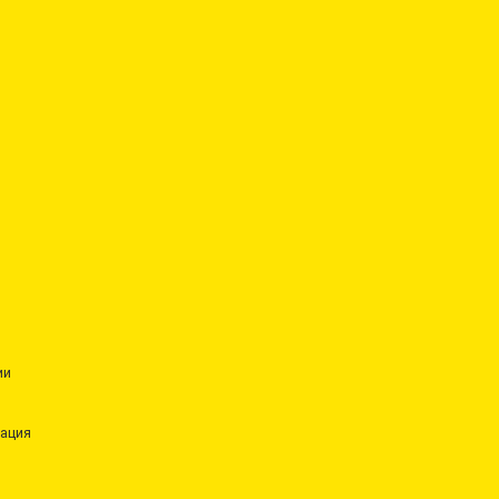
ии
ация