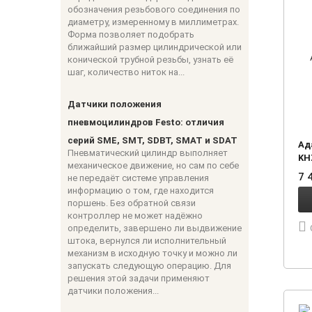
обозначения резьбового соединения по
диаметру, измеренному в миллиметрах.
Форма позволяет подобрать
ближайший размер цилиндрической или
конической трубной резьбы, узнать её
шаг, количество ниток на...
Датчики положения
пневмоцилиндров Festo: отличия
серий SME, SMT, SDBT, SMAT и SDAT
Ад
Пневматический цилиндр выполняет
KH
механическое движение, но сам по себе
7 
не передаёт системе управления
информацию о том, где находится
поршень. Без обратной связи
контроллер не может надёжно
определить, завершено ли выдвижение
штока, вернулся ли исполнительный
механизм в исходную точку и можно ли
запускать следующую операцию. Для
решения этой задачи применяют
датчики положения...