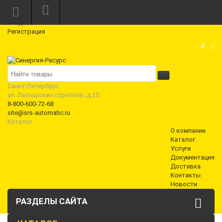
Режим работы: Пн—Пт: 10:00—18:00
0
Вход
Регистрация
Корзина
₽
Санкт-Петербург,
ул. Латышских стрелков, д 25
8-800-600-72-68
site@srs-automatic.ru
Каталог
О компании
Каталог
Услуги
Документация
Доставка
Контакты
Новости
РАЗДЕЛЫ САЙТА