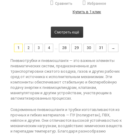
Сравнить
Избранное
Купить в 1 клик
Смотреть ещё
1
2
3
4
...
28
29
30
31
→
Пневмотрубки и пневмошланги — это важные элементы
пневматических систем, предназначенные для
транспортировки сжатого воздуха, газов и других рабочих
сред от источника к исполнительным механизмам. Эти
компоненты обеспечивают стабильную и бесперебойную
подачу энергии к пневмоцилиндрам, клапанам,
манипуляторам и другим устройствам, участвующим в
автоматизированных процессах.
Современные пневмошланги и трубки изготавливаются из
прочных и гибких материалов — ПУ (полиуретан), ПВХ,
нейлон и другие. Они отличаются высокой устойчивостью к
механическим нагрузкам, воздействию химических веществ
и перепадам температур. Благодаря разнообразию