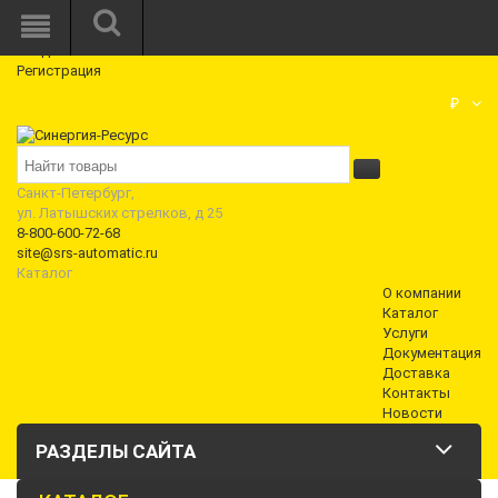
Режим работы: Пн—Пт: 10:00—18:00
0
Вход
Регистрация
Корзина
₽
Санкт-Петербург,
ул. Латышских стрелков, д 25
8-800-600-72-68
site@srs-automatic.ru
Каталог
О компании
Каталог
Услуги
Документация
Доставка
Контакты
Новости
РАЗДЕЛЫ САЙТА