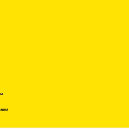
ии
ация