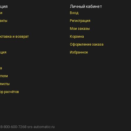
ция
Личный кабинет
ии
Вход
акты
Регистрация
Мои заказы
оставка и возврат
Корзина
Оформление заказа
ация
Избранное
та
тели
листы
ор расчётов
 8-800-600-7268
srs-automatic.ru