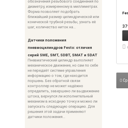
обозначения резьбового соединения по
диаметру, измеренному в миллиметрах.
Форма позволяет подобрать
Fe
ближайший размер цилиндрической или
конической трубной резьбы, узнать её
37
шаг, количество ниток на...
Датчики положения
пневмоцилиндров Festo: отличия
серий SME, SMT, SDBT, SMAT и SDAT
Пневматический цилиндр выполняет
механическое движение, но сам по себе
не передаёт системе управления
информацию о том, где находится
Ср
поршень. Без обратной связи
контроллер не может надёжно
определить, завершено ли выдвижение
штока, вернулся ли исполнительный
механизм в исходную точку и можно ли
запускать следующую операцию. Для
решения этой задачи применяют
датчики положения...