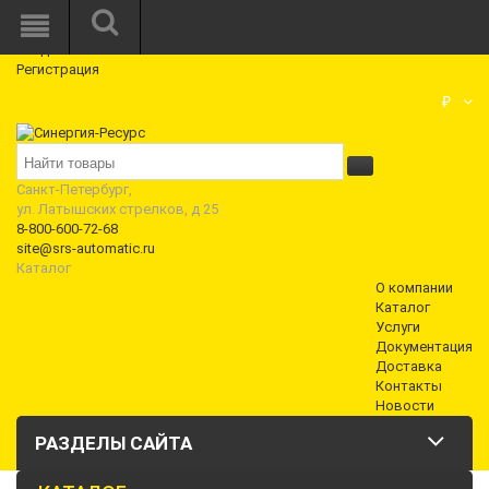
Режим работы: Пн—Пт: 10:00—18:00
0
Вход
Регистрация
Корзина
₽
Санкт-Петербург,
ул. Латышских стрелков, д 25
8-800-600-72-68
site@srs-automatic.ru
Каталог
О компании
Каталог
Услуги
Документация
Доставка
Контакты
Новости
РАЗДЕЛЫ САЙТА