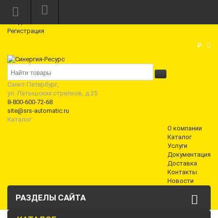
Режим работы: Пн—Пт: 10:00—18:00
0
Вход
Регистрация
Корзина
₽
Санкт-Петербург,
ул. Латышских стрелков, д 25
8-800-600-72-68
site@srs-automatic.ru
Каталог
О компании
Каталог
Услуги
Документация
Доставка
Контакты
Новости
РАЗДЕЛЫ САЙТА