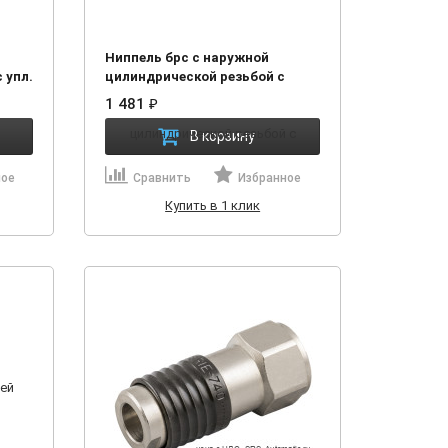
Ниппель брс с наружной
 упл.
цилиндрической резьбой с
уплотнительным кольцом 00841
1 481
₽
00 004
В корзину
ное
Сравнить
Избранное
Купить в 1 клик