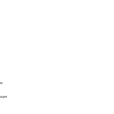
ии
ация