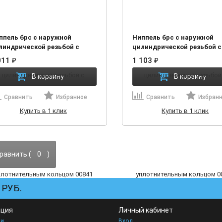
ппель брс с наружной
Ниппель брс с наружной
линдрической резьбой с
цилиндрической резьбой с
лотнительным кольцом 00841
уплотнительным кольцом 
011
₽
1 103
₽
002
00 003
В корзину
В корзину
Сравнить
Избранное
Сравнить
Избран
Купить в 1 клик
Купить в 1 клик
равнить (
0
)
РУБ.
ция
Личный кабинет
ии
Вход