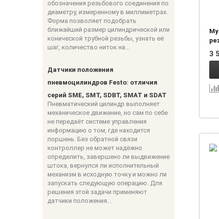
обозначения резьбового соединения по
диаметру, измеренному в миллиметрах.
Форма позволяет подобрать
ближайший размер цилиндрической или
Му
конической трубной резьбы, узнать её
рез
шаг, количество ниток на...
3 
Датчики положения
пневмоцилиндров Festo: отличия
серий SME, SMT, SDBT, SMAT и SDAT
Пневматический цилиндр выполняет
механическое движение, но сам по себе
не передаёт системе управления
информацию о том, где находится
поршень. Без обратной связи
контроллер не может надёжно
определить, завершено ли выдвижение
штока, вернулся ли исполнительный
механизм в исходную точку и можно ли
запускать следующую операцию. Для
решения этой задачи применяют
датчики положения...