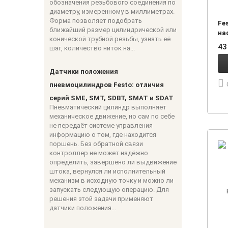
обозначения резьбового соединения по
диаметру, измеренному в миллиметрах.
Форма позволяет подобрать
Fe
ближайший размер цилиндрической или
на
конической трубной резьбы, узнать её
43
шаг, количество ниток на...
Датчики положения
пневмоцилиндров Festo: отличия
серий SME, SMT, SDBT, SMAT и SDAT
Пневматический цилиндр выполняет
механическое движение, но сам по себе
не передаёт системе управления
информацию о том, где находится
поршень. Без обратной связи
контроллер не может надёжно
определить, завершено ли выдвижение
штока, вернулся ли исполнительный
механизм в исходную точку и можно ли
запускать следующую операцию. Для
решения этой задачи применяют
датчики положения...