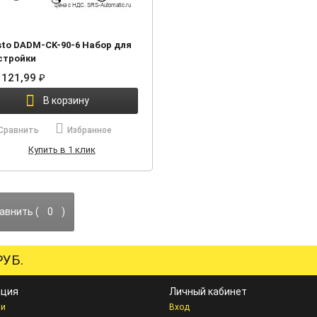
sto DADM-CK-90-6 Набор для
стройки
 121,99
₽
В корзину
Сравнить
Избранное
Купить в 1 клик
авнить (
0
)
УБ.
ция
Личный кабинет
ии
Вход