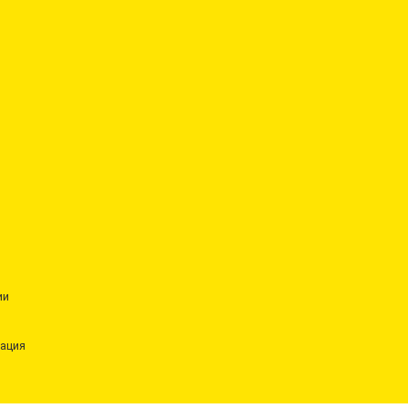
ии
ация