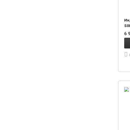
Ин
S0
6 