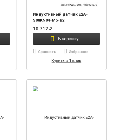
Индуктивный датчик E2A-
S08KN04-M5-B2
10 712
₽
В корзину
Сравнить
Избранное
Купить в 1 клик