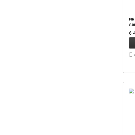
Ин
S0
6 