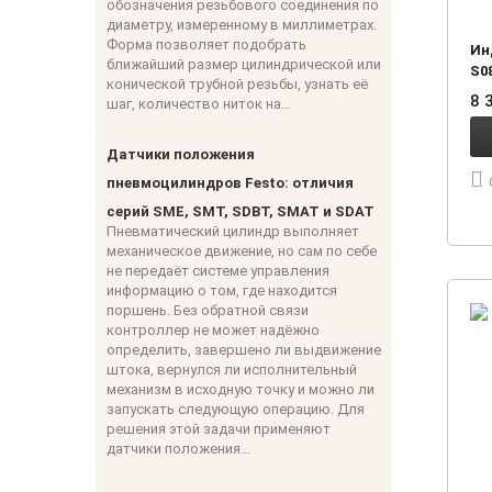
обозначения резьбового соединения по
диаметру, измеренному в миллиметрах.
Форма позволяет подобрать
Ин
ближайший размер цилиндрической или
S0
конической трубной резьбы, узнать её
8 
шаг, количество ниток на...
Датчики положения
пневмоцилиндров Festo: отличия
серий SME, SMT, SDBT, SMAT и SDAT
Пневматический цилиндр выполняет
механическое движение, но сам по себе
не передаёт системе управления
информацию о том, где находится
поршень. Без обратной связи
контроллер не может надёжно
определить, завершено ли выдвижение
штока, вернулся ли исполнительный
механизм в исходную точку и можно ли
запускать следующую операцию. Для
решения этой задачи применяют
датчики положения...