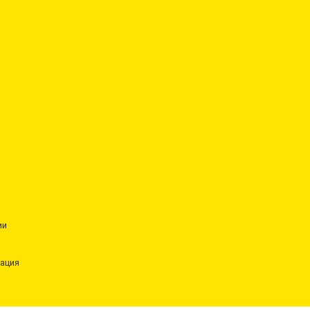
ии
ация