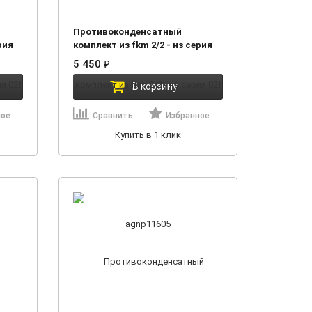
Противоконденсатный
рия
комплект из fkm 2/2 - нз серия
02f agnp11605
5 450
₽
В корзину
ное
Сравнить
Избранное
Купить в 1 клик