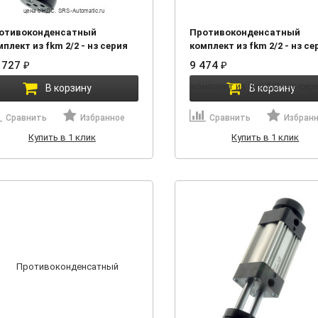
отивоконденсатный
Противоконденсатный
плект из fkm 2/2 - нз серия
комплект из fkm 2/2 - нз се
f agnp11607
02f agnp11606
 727
9 474
₽
₽
В корзину
В корзину
Сравнить
Избранное
Сравнить
Избран
Купить в 1 клик
Купить в 1 клик