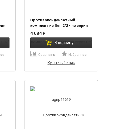
Противоконденсатный
рия
комплект из fkm 2/2 - нз серия
02f agnp11619
4 084
₽
В корзину
ное
Сравнить
Избранное
Купить в 1 клик