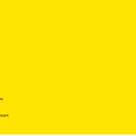
ии
ация