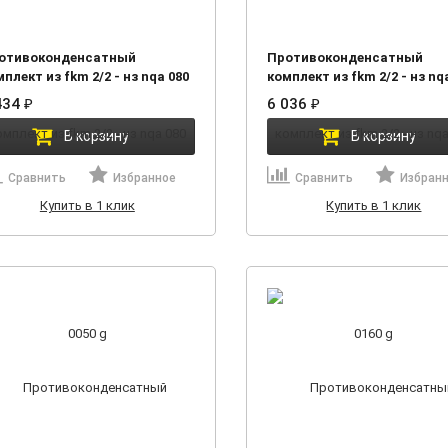
отивоконденсатный
Противоконденсатный
плект из fkm 2/2 - нз nqa 080
комплект из fkm 2/2 - нз nq
0 g
0160 g
434
6 036
₽
₽
В корзину
В корзину
Сравнить
Избранное
Сравнить
Избран
Купить в 1 клик
Купить в 1 клик