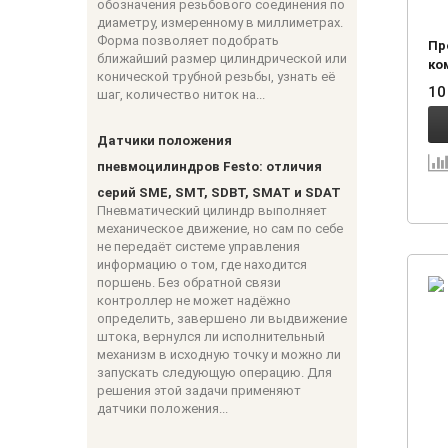
обозначения резьбового соединения по
диаметру, измеренному в миллиметрах.
Форма позволяет подобрать
Пр
ближайший размер цилиндрической или
ком
конической трубной резьбы, узнать её
02
10
шаг, количество ниток на...
Датчики положения
пневмоцилиндров Festo: отличия
серий SME, SMT, SDBT, SMAT и SDAT
Пневматический цилиндр выполняет
механическое движение, но сам по себе
не передаёт системе управления
информацию о том, где находится
поршень. Без обратной связи
контроллер не может надёжно
определить, завершено ли выдвижение
штока, вернулся ли исполнительный
механизм в исходную точку и можно ли
запускать следующую операцию. Для
решения этой задачи применяют
датчики положения...