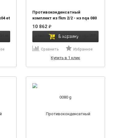
Противоконденсатный
k04 et
комплект из fkm 2/2 - нз nqa 080
0080 g
10 862
₽
В корзину
ное
Сравнить
Избранное
Купить в 1 клик