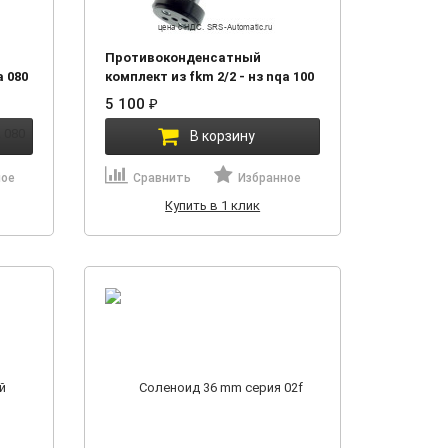
Противоконденсатный
a 080
комплект из fkm 2/2 - нз nqa 100
0050 g
5 100
₽
В корзину
ное
Сравнить
Избранное
Купить в 1 клик