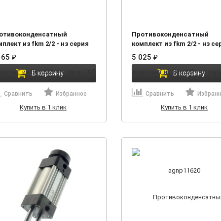
отивоконденсатный
Противоконденсатный
плект из fkm 2/2 - нз серия
комплект из fkm 2/2 - нз се
f agnp11614
02f agnp11620
165
5 025
₽
₽
В корзину
В корзину
Сравнить
Избранное
Сравнить
Избран
Купить в 1 клик
Купить в 1 клик