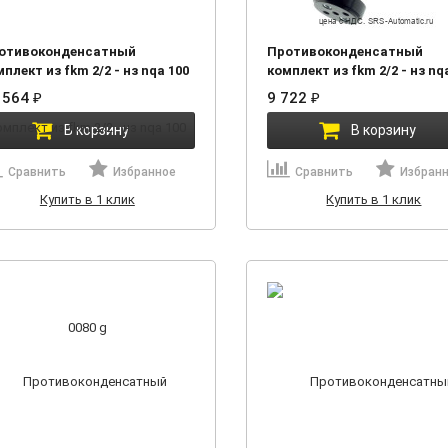
отивоконденсатный
Противоконденсатный
плект из fkm 2/2 - нз nqa 100
комплект из fkm 2/2 - нз nq
0 g
0400 g
 564
9 722
₽
₽
В корзину
В корзину
Сравнить
Избранное
Сравнить
Избран
Купить в 1 клик
Купить в 1 клик