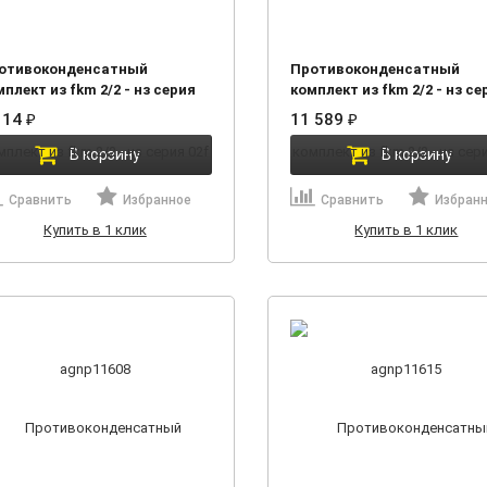
отивоконденсатный
Противоконденсатный
плект из fkm 2/2 - нз серия
комплект из fkm 2/2 - нз се
f agnp11608
02f agnp11615
114
11 589
₽
₽
В корзину
В корзину
Сравнить
Избранное
Сравнить
Избран
Купить в 1 клик
Купить в 1 клик