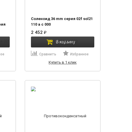
Соленоид 36 mm серия 02f sol21
рия
110 a c 000
2 452
₽
В корзину
ное
Сравнить
Избранное
Купить в 1 клик