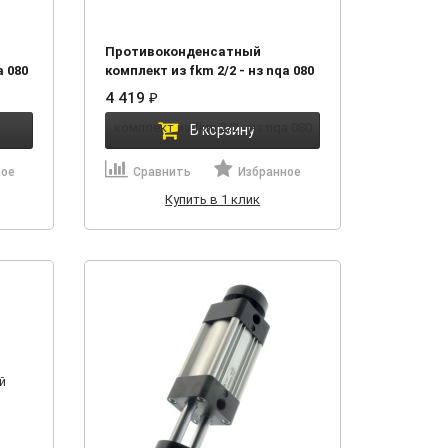
Противоконденсатный
a 080
комплект из fkm 2/2 - нз nqa 080
0320 g
4 419
₽
В корзину
ное
Сравнить
Избранное
Купить в 1 клик