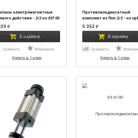
апаны электромагнитные
Противоконденсатный
мого действия - 2/2 но 02f 05
комплект из fkm 2/2 - нз op
5 v 0
b3 nc 00
029
5 352
₽
₽
В корзину
В корзину
Сравнить
Избранное
Сравнить
Избран
Купить в 1 клик
Купить в 1 клик