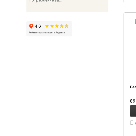
потребление за...
Fe
8