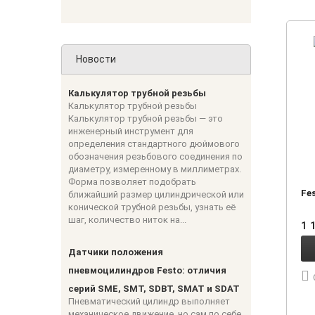
Новости
Калькулятор трубной резьбы
Калькулятор трубной резьбы
Калькулятор трубной резьбы — это
инженерный инструмент для
определения стандартного дюймового
обозначения резьбового соединения по
диаметру, измеренному в миллиметрах.
Форма позволяет подобрать
Fe
ближайший размер цилиндрической или
конической трубной резьбы, узнать её
шаг, количество ниток на...
1 
Датчики положения
пневмоцилиндров Festo: отличия
серий SME, SMT, SDBT, SMAT и SDAT
Пневматический цилиндр выполняет
механическое движение, но сам по себе