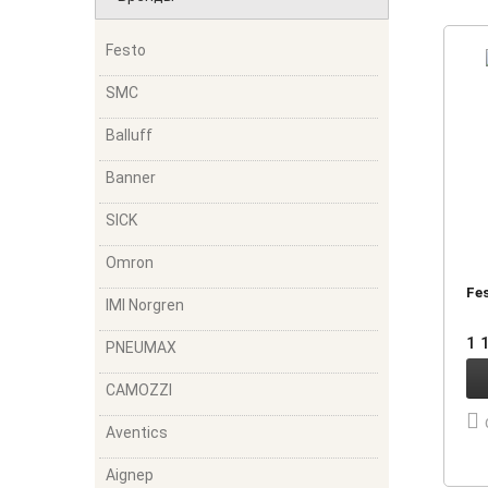
Festo
SMC
Balluff
Banner
SICK
Omron
Fe
IMI Norgren
1 
PNEUMAX
CAMOZZI
Aventics
Aignep