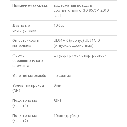
Применяемая среда
водасжатый воздух в
соответствии с ISO 8573-1:2010
[7:-:-]
Давление
10 бар
эксплуатации
Огнестойкость
UL94 V-0 (корпус),UL94 V-0
материала
(отпускающее кольцо)
Форма
штуцер прямой с нар. резьбой
соединительного
элемента
Уплотнение резьбы
покрытие
Условный проход
9 мм
(DN)
Подключение
R3/8
(канал 1)
Подключение
10 мм (трубка)
(канал 2)