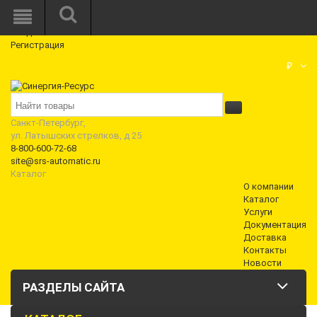
Режим работы: Пн—Пт: 10:00—18:00
0
Вход
Регистрация
Корзина
₽
Санкт-Петербург,
ул. Латышских стрелков, д 25
8-800-600-72-68
site@srs-automatic.ru
Каталог
О компании
Каталог
Услуги
Документация
Доставка
Контакты
Новости
РАЗДЕЛЫ САЙТА