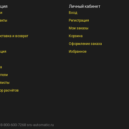
ция
Личный кабинет
ии
Вход
акты
Регистрация
Мои заказы
оставка и возврат
Корзина
Оформление заказа
ация
Избранное
та
тели
листы
ор расчётов
 8-800-600-7268
srs-automatic.ru