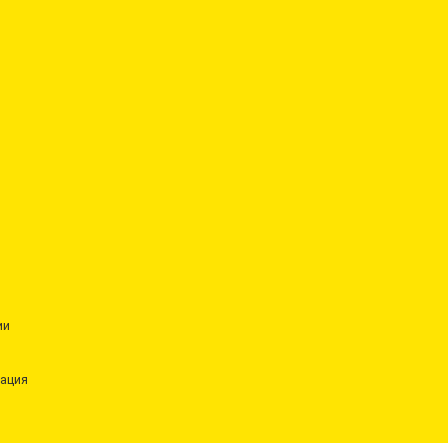
ии
ация