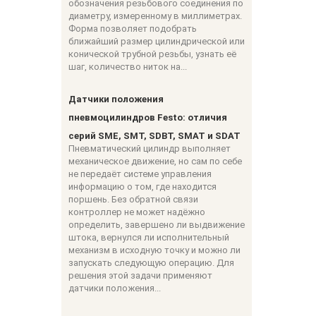
обозначения резьбового соединения по
диаметру, измеренному в миллиметрах.
Форма позволяет подобрать
ближайший размер цилиндрической или
конической трубной резьбы, узнать её
шаг, количество ниток на...
Датчики положения
пневмоцилиндров Festo: отличия
серий SME, SMT, SDBT, SMAT и SDAT
Пневматический цилиндр выполняет
механическое движение, но сам по себе
не передаёт системе управления
информацию о том, где находится
поршень. Без обратной связи
контроллер не может надёжно
определить, завершено ли выдвижение
штока, вернулся ли исполнительный
механизм в исходную точку и можно ли
запускать следующую операцию. Для
решения этой задачи применяют
датчики положения...