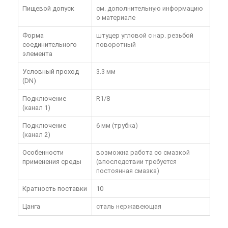
Пищевой допуск
см. дополнительную информацию
о материале
Форма
штуцер угловой с нар. резьбой
соединительного
поворотный
элемента
Условный проход
3.3 мм
(DN)
Подключение
R1/8
(канал 1)
Подключение
6 мм (трубка)
(канал 2)
Особенности
возможна работа со смазкой
применения среды
(впоследствии требуется
постоянная смазка)
Кратность поставки
10
Цанга
сталь нержавеющая