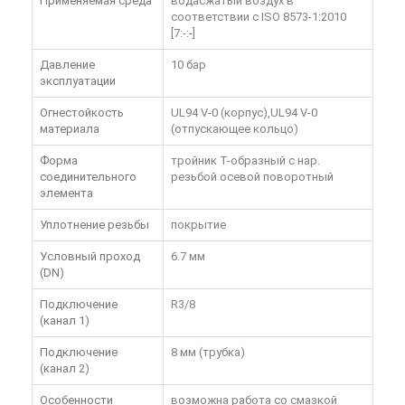
Применяемая среда
водасжатый воздух в
соответствии с ISO 8573-1:2010
[7:-:-]
Давление
10 бар
эксплуатации
Огнестойкость
UL94 V-0 (корпус),UL94 V-0
материала
(отпускающее кольцо)
Форма
тройник T-образный с нар.
соединительного
резьбой осевой поворотный
элемента
Уплотнение резьбы
покрытие
Условный проход
6.7 мм
(DN)
Подключение
R3/8
(канал 1)
Подключение
8 мм (трубка)
(канал 2)
Особенности
возможна работа со смазкой