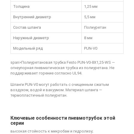
Толщина
1,25 мм
Внутренний диаметр
5,5 мм
Состав шланга
Полиуретан
Наружный диаметр
8 мм
Модельный ряд
PUN-V0
span>Полиуретановая трубка Festo PUN-V0-8X1,25-WS —
огнеупорная пневматическая трубка из полиуретана. Не
поддерживает горение согласно UL94.
Шланги PUN-V0 могут работать с очищенным сжатым
воздухом, водой и вакуумом. Материал шланга —
термопластичный полиуретан.
Ключевые особенности пневмотрубок этой
серии
высокая стойкость к микробам и гидролизу;