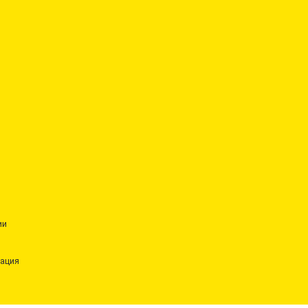
ии
ация