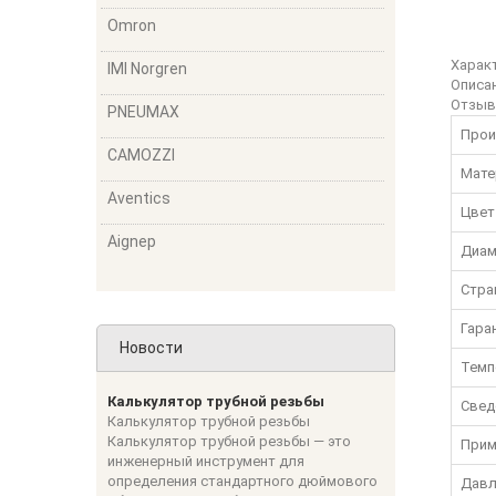
Omron
Харак
IMI Norgren
Описа
Отзы
PNEUMAX
Прои
CAMOZZI
Мате
Aventics
Цвет
Aignep
Диам
Стра
Гара
Новости
Темп
Калькулятор трубной резьбы
Свед
Калькулятор трубной резьбы
Калькулятор трубной резьбы — это
Прим
инженерный инструмент для
определения стандартного дюймового
Давл