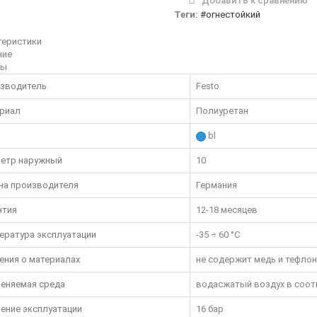
Добавить к сравнению
Теги:
#огнестойкий
теристики
ние
вы
зводитель
Festo
риал
Полиуретан
bl
етр наружный
10
на производителя
Германия
нтия
12-18 месяцев
ература эксплуатации
-35 ÷ 60 °C
ения о материалах
не содержит медь и тефлон
еняемая среда
водасжатый воздух в соответ
ение эксплуатации
16 бар