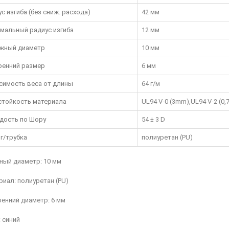
с изгиба (без сниж. расхода)
42 мм
мальный радиус изгиба
12 мм
жный диаметр
10 мм
ренний размер
6 мм
симость веса от длины
64 г/м
стойкость материала
UL94 V-0 (3mm),UL94 V-2 (0
дость по Шору
54 ± 3 D
г/трубка
полиуретан (PU)
ный диаметр: 10 мм
риал: полиуретан (PU)
ренний диаметр: 6 мм
: синий