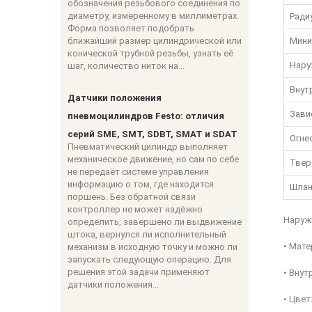
обозначения резьбового соединения по
диаметру, измеренному в миллиметрах.
Радиу
Форма позволяет подобрать
ближайший размер цилиндрической или
Мини
конической трубной резьбы, узнать её
Нару
шаг, количество ниток на...
Внут
Датчики положения
Зави
пневмоцилиндров Festo: отличия
серий SME, SMT, SDBT, SMAT и SDAT
Огне
Пневматический цилиндр выполняет
механическое движение, но сам по себе
Твер
не передаёт системе управления
информацию о том, где находится
Шлан
поршень. Без обратной связи
контроллер не может надёжно
Наруж
определить, завершено ли выдвижение
штока, вернулся ли исполнительный
• Мате
механизм в исходную точку и можно ли
запускать следующую операцию. Для
решения этой задачи применяют
• Внут
датчики положения...
• Цвет