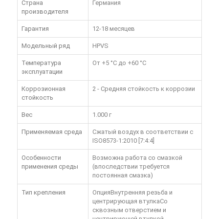
Страна
Германия
производителя
Гарантия
12-18 месяцев
Модельный ряд
HPVS
Температура
От +5 °C до +60 °C
эксплуатации
Коррозионная
2 - Средняя стойкость к коррозии
стойкость
Вес
1.000 г
Применяемая среда
Сжатый воздух в соответствии с
ISO8573-1:2010 [7:4:4]
Особенности
Возможна работа со смазкой
применения среды
(впоследствии требуется
постоянная смазка)
Тип крепления
ОпцияВнутренняя резьба и
центрирующая втулкаСо
сквозным отверстием и
центрирующей втулкой