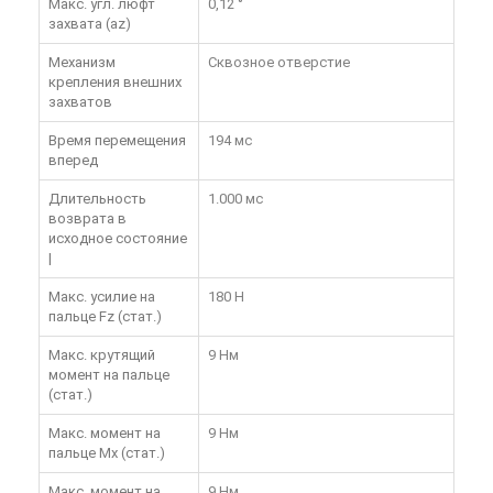
Макс. угл. люфт
0,12 °
захвата (az)
Механизм
Сквозное отверстие
крепления внешних
захватов
Время перемещения
194 мс
вперед
Длительность
1.000 мс
возврата в
исходное состояние
|
Макс. усилие на
180 Н
пальце Fz (стат.)
Макс. крутящий
9 Нм
момент на пальце
(стат.)
Макс. момент на
9 Нм
пальце Mx (стат.)
Макс. момент на
9 Нм