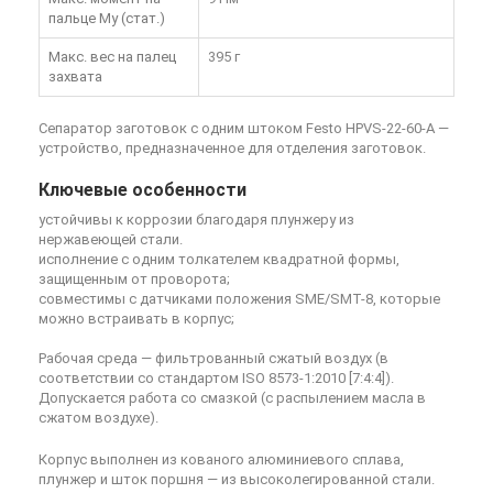
пальце My (стат.)
Макс. вес на палец
395 г
захвата
Сепаратор заготовок с одним штоком Festo HPVS-22-60-A —
устройство, предназначенное для отделения заготовок.
Ключевые особенности
устойчивы к коррозии благодаря плунжеру из
нержавеющей стали.
исполнение с одним толкателем квадратной формы,
защищенным от проворота;
совместимы с датчиками положения SME/SMT-8, которые
можно встраивать в корпус;
Рабочая среда — фильтрованный сжатый воздух (в
соответствии со стандартом ISO 8573-1:2010 [7:4:4]).
Допускается работа со смазкой (с распылением масла в
сжатом воздухе).
Корпус выполнен из кованого алюминиевого сплава,
плунжер и шток поршня — из высоколегированной стали.