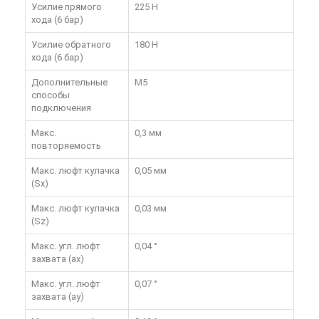
Усилие прямого
225 Н
хода (6 бар)
Усилие обратного
180 Н
хода (6 бар)
Дополнительные
M5
способы
подключения
Макс.
0,3 мм
повторяемость
Макс. люфт кулачка
0,05 мм
(Sx)
Макс. люфт кулачка
0,03 мм
(Sz)
Макс. угл. люфт
0,04 °
захвата (ax)
Макс. угл. люфт
0,07 °
захвата (ay)