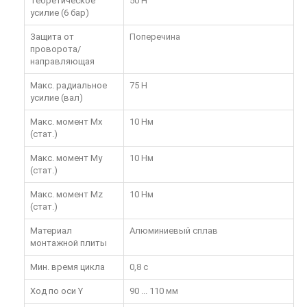
Теоретическое
50 Н
усилие (6 бар)
Защита от
Поперечина
проворота/
направляющая
Макс. радиальное
75 Н
усилие (вал)
Макс. момент Mx
10 Нм
(стат.)
Макс. момент My
10 Нм
(стат.)
Макс. момент Mz
10 Нм
(стат.)
Материал
Алюминиевый сплав
монтажной плиты
Мин. время цикла
0,8 с
Ход по оси Y
90 ... 110 мм