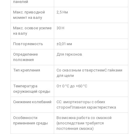
панелей
Макс. приводной
2,5 Нм
момент на валу
Макс. осевое усилие
30 Н
на валу
Повторяемость
±0,01 мм
Определение
Для герконов
положения
Тип крепления
Со сквозным отверстиемС гайками
для щели
Температура
От 0 °C до +60 °C
окружающей среды
Снижение колебаний
CC: амортизаторы с обеих
сторонПлавная характеристика
Особенности
Возможна работа со смазкой
применения среды
(впоследствии требуется
постоянная смазка)