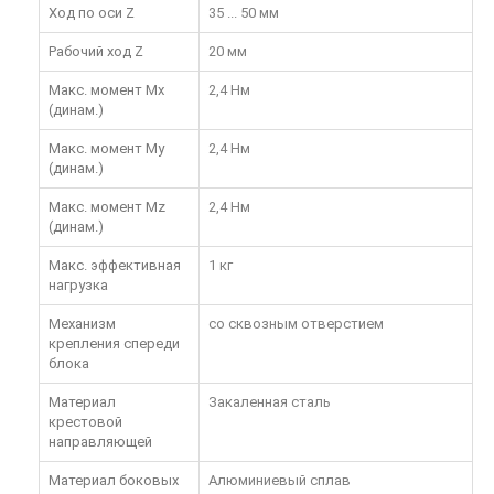
Ход по оси Z
35 ... 50 мм
Рабочий ход Z
20 мм
Макс. момент Mx
2,4 Нм
(динам.)
Макс. момент My
2,4 Нм
(динам.)
Макс. момент Mz
2,4 Нм
(динам.)
Макс. эффективная
1 кг
нагрузка
Механизм
со сквозным отверстием
крепления спереди
блока
Материал
Закаленная сталь
крестовой
направляющей
Материал боковых
Алюминиевый сплав