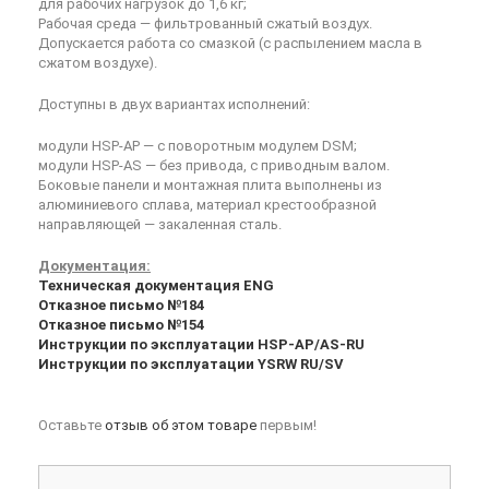
для рабочих нагрузок до 1,6 кг;
Рабочая среда — фильтрованный сжатый воздух.
Допускается работа со смазкой (с распылением масла в
сжатом воздухе).
Доступны в двух вариантах исполнений:
модули HSP-AP — с поворотным модулем DSM;
модули HSP-AS — без привода, с приводным валом.
Боковые панели и монтажная плита выполнены из
алюминиевого сплава, материал крестообразной
направляющей — закаленная сталь.
Документация:
Техническая документация ENG
Отказное письмо №184
Отказное письмо №154
Инструкции по эксплуатации HSP-AP/AS-RU
Инструкции по эксплуатации YSRW RU/SV
Оставьте
отзыв об этом товаре
первым!