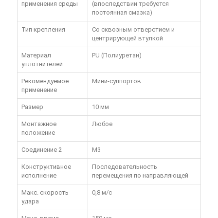
применения среды
(впоследствии требуется
постоянная смазка)
Тип крепления
Со сквозным отверстием и
центрирующей втулкой
Материал
PU (Полиуретан)
уплотнителей
Рекомендуемое
Мини-суппортов
применение
Размер
10 мм
Монтажное
Любое
положение
Соединение 2
M3
Конструктивное
Последовательность
исполнение
перемещения по направляющей
Макс. скорость
0,8 м/с
удара