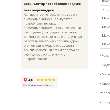
Клап
Калькулятор потребления воздуха
Упор
пневмоцилиндром
Калькулятор потребления воздуха
Макс
пневмоцилиндром Калькулятор
потребления воздуха
Макс
пневмоцилиндром — это инженерный
инструмент для предварительного
Макс
расчёта расхода сжатого воздуха при
работе пневматического цилиндра. С
Макс
его помощью можно определить
ориентировочный объём воздуха за
один цикл, расход в минуту и
• Режи
потребление за...
• Под
• Мате
• Опре
Уровен
• Типо