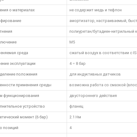
ения о материалах
не содержит медь и тефлон
фирование
амортизатор, настраиваемый, быс
тнения
полиуретан/бутадиен-нитрильный к
лючение
M5
еняемая среда
сжатый воздух в соответствии с ISO 
ение эксплуатации
4 ÷ 8 бар
деление положения
для индуктивных датчиков
енности применения среды
возможна работа со смазкой (впос
м функционирования
двустороннего действия
лнительное устройство
фланец
етический момент (6 бар)
2.1 Нм
о позиций
4