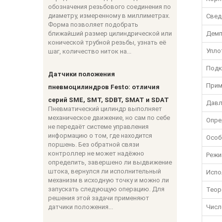
обозначения резьбового соединения по
диаметру, измеренному в миллиметрах.
Свед
Форма позволяет подобрать
ближайший размер цилиндрической или
Демп
конической трубной резьбы, узнать её
Упло
шаг, количество ниток на...
Подк
Датчики положения
Прим
пневмоцилиндров Festo: отличия
серий SME, SMT, SDBT, SMAT и SDAT
Давл
Пневматический цилиндр выполняет
механическое движение, но сам по себе
Опре
не передаёт системе управления
информацию о том, где находится
Особ
поршень. Без обратной связи
контроллер не может надёжно
Режи
определить, завершено ли выдвижение
штока, вернулся ли исполнительный
Испо
механизм в исходную точку и можно ли
запускать следующую операцию. Для
Теор
решения этой задачи применяют
датчики положения...
Числ