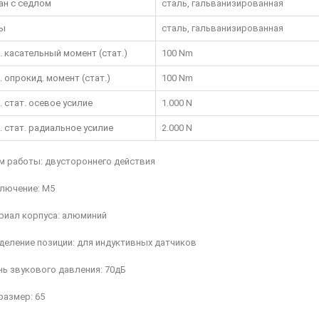
ан с седлом
сталь, гальванизированная
ы
сталь, гальванизированная
. касательный момент (стат.)
100 Nm
. опрокид. момент (стат.)
100 Nm
. стат. осевое усилие
1.000 N
. стат. радиальное усилие
2.000 N
м работы: двустороннего действия
ключение: M5
риал корпуса: алюминий
деление позиции: для индуктивных датчиков
ь звукового давления: 70дБ
размер: 65