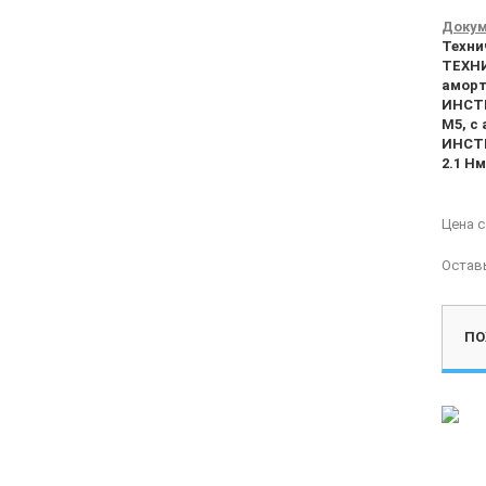
Докум
Техни
ТЕХНИ
амор
ИНСТР
M5, с
ИНСТР
2.1 Н
Цена 
Остав
ПО