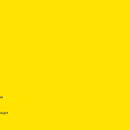
ии
ация