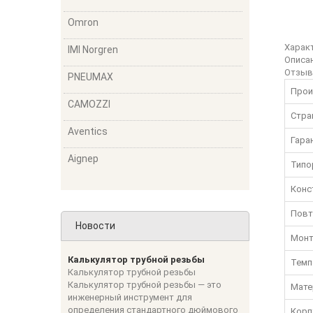
Omron
Харак
IMI Norgren
Описа
Отзы
PNEUMAX
Прои
CAMOZZI
Стра
Aventics
Гара
Aignep
Типо
Конс
Повт
Новости
Мон
Калькулятор трубной резьбы
Темп
Калькулятор трубной резьбы
Калькулятор трубной резьбы — это
Мате
инженерный инструмент для
определения стандартного дюймового
Корп