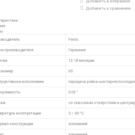
Добавить в избранное
Добавить к сравнению
теристики
ние
вы
зводитель
Festo
на производителя
Германия
нтия
12-18 месяцев
размер
65
труктивное исполнение
передача рейка-шестерня;последо
оряемость
0.03 °
таж
со сквозным отверстием и центри
ература эксплуатации
5 ÷ 60 °C
риал конструкции
алюминий
ус
алюминий