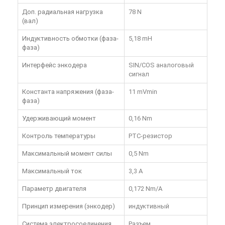
Доп. радиальная нагрузка
78 N
(вал)
Индуктивность обмотки (фаза-
5,18 mH
фаза)
Интерфейс энкодера
SIN/COS аналоговый
сигнал
Константа напряжения (фаза-
11 mVmin
фаза)
Удерживающий момент
0,16 Nm
Контроль температуры
PTC-резистор
Максимальный момент силы
0,5 Nm
Максимальный ток
3,3 A
Параметр двигателя
0,172 Nm/A
Принцип измерения (энкодер)
индуктивный
Система электросоединения
Разъем