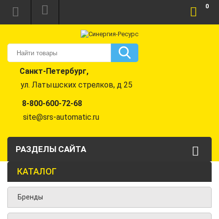
0
Санкт-Петербург,
ул. Латышских стрелков, д 25
8-800-600-72-68
site@srs-automatic.ru
РАЗДЕЛЫ САЙТА
КАТАЛОГ
Бренды