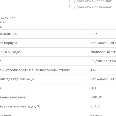
Добавить в избранное
Добавить к сравнению
теристики
ние
вы
зводитель
SICK
ав корпуса
Нержавеющая 
ал на выходе
аналоговый сиг
а
Жидкие или га
ень устойчивости к внешним воздействиям
IP67
ент для герметизации
Нержавеющая 
я
PBT
яжение питания, В
8-30 DC
ература эксплуатации, °C
0…+80
инение
Разъем