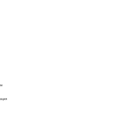
ии
ация