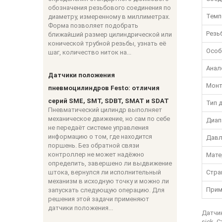
обозначения резьбового соединения по
Темп
диаметру, измеренному в миллиметрах.
Форма позволяет подобрать
Резь
ближайший размер цилиндрической или
конической трубной резьбы, узнать её
Особ
шаг, количество ниток на...
Анал
Датчики положения
Монт
пневмоцилиндров Festo: отличия
серий SME, SMT, SDBT, SMAT и SDAT
Тип 
Пневматический цилиндр выполняет
механическое движение, но сам по себе
Диап
не передаёт системе управления
информацию о том, где находится
Давл
поршень. Без обратной связи
контроллер не может надёжно
Мате
определить, завершено ли выдвижение
штока, вернулся ли исполнительный
Стра
механизм в исходную точку и можно ли
Прим
запускать следующую операцию. Для
решения этой задачи применяют
датчики положения...
Датчи
sick. 