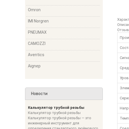
Omron
Харак
IMI Norgren
Описа
Отзы
PNEUMAX
Прои
CAMOZZI
Сост
Aventics
Сигн
Aignep
Сред
Уров
Элем
Новости
Сери
Калькулятор трубной резьбы
Напр
Калькулятор трубной резьбы
Калькулятор трубной резьбы — это
Темп
инженерный инструмент для
определения стандартного дюймового
Соед