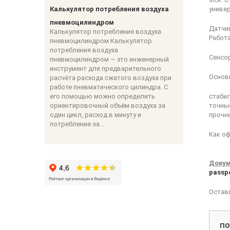
Калькулятор потребления воздуха
униве
пневмоцилиндром
Датчик
Калькулятор потребления воздуха
Работа
пневмоцилиндром Калькулятор
потребления воздуха
Сенсор
пневмоцилиндром — это инженерный
инструмент для предварительного
Основ
расчёта расхода сжатого воздуха при
работе пневматического цилиндра. С
его помощью можно определить
стабил
ориентировочный объём воздуха за
точны
один цикл, расход в минуту и
прочны
потребление за...
Как оф
Докум
passp
Остав
ПО