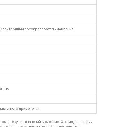
 электронный преобразователь давления
сталь
шленного применения
оля текущих значений в системе. Это модель серии
авное отличие от других подобных устройств —