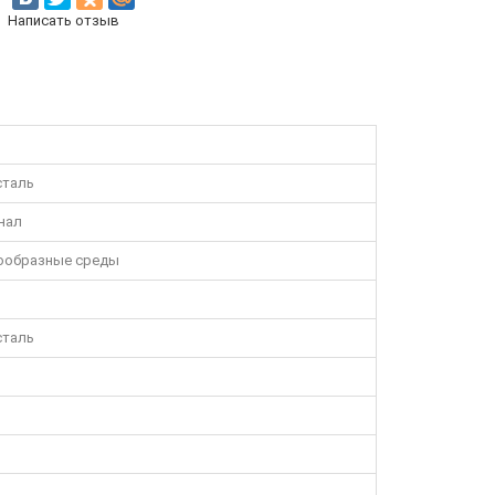
Написать отзыв
сталь
нал
зообразные среды
сталь