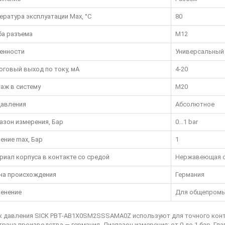
ература эксплуатации Max, °C
80
ба разъема
M12
енности
Универсальный
оговый выход по току, мА
4-20
аж в систему
M20
давления
Абсолютное
азон измерения, Бар
0...1 bar
ение max, Бар
1
риал корпуса в контакте со средой
Нержавеющая 
на происхождения
Германия
енение
Для общепромы
к давления SICK PBT-AB1X0SM2SSSAMA0Z используют для точного контр
Страна производства — германия. Диапазон измерения: от 0 до 1 бар. Гл