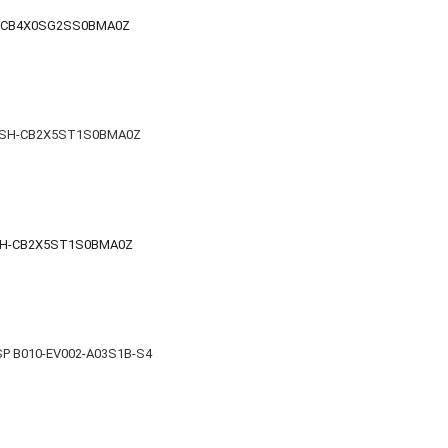
S-CB4X0SG2SS0BMA0Z
BSH-CB2X5ST1S0BMA0Z