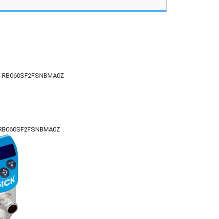
S-RB060SF2FSNBMA0Z