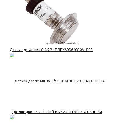
Датчик давления SICK PHT-RBX60S640S0ALS0Z
Датчик давления Balluff BSP V010-EV003-A03S1B-S4