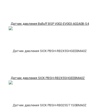
Датчик давления Balluff BSP V002-EV003-A02A0B-S4
Датчик давления SICK PBSH-RB2X5SHGEEBMA0Z