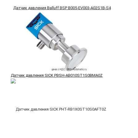
Датчик давления Balluff BSP B005-EV003-A02S1B-S4
Датчик давления SICK PBSH-AB010ST1S0BMA0Z