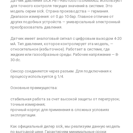
Датчик давления SICK PBT-RB010SG1SSNAMA0Z используют
для точного контроля текущих значений в системе. Это
модель серии sick. Страна производства — германия.
Диапазон измерения: от 0 до 10 бар. Главное отличие от
других подобных устройств — универсальный электронный
преобразователь давления.
Датчик имеет аналоговый сигнал с цифровым выходом 4-20
мА. Тип давления, которое контролирует эта модель, —
относительное (избыточное). Работает в системе, где
жидкие или газообразные среды. Рабочее напряжение — 8-
30 dc.
Сенсор соединяется через разъем. Для подключения к
процессу используется g 1/4.
Основные преимущества:
стабильная работа за счет высокой защиты от перегрузок;
точные измерения;
прочный корпус для применения в сложных условиях
эксплуатации.
Как официальный дилер sick, мы реализуем данную модель
по выгодной цене. Гарантируем минимальные сроки