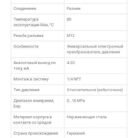
Соединение
Разъем
Температура
80
эксплуатации Max, °C
Резьба разъема
M12
Особенности
Универсальный электронный
преобразователь давления
Аналоговый выход по
4-20
току, мА
Монтаж в систему
1/4 NPT
Тип давления
Относительное (избыточное)
Диапазон измерения,
0...16 MPa
Бар
Материал корпуса в
Нержавеющая сталь
контакте со средой
Страна происхождения
Германия