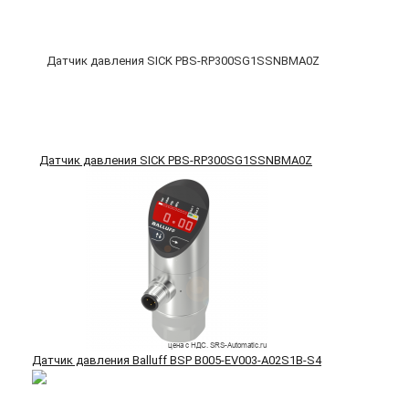
Датчик давления SICK PBS-RP300SG1SSNBMA0Z
Датчик давления Balluff BSP B005-EV003-A02S1B-S4