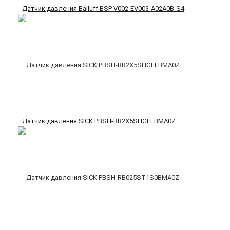
Датчик давления Balluff BSP V002-EV003-A02A0B-S4
Датчик давления SICK PBSH-RB2X5SHGEEBMA0Z