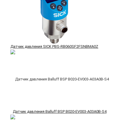
Датчик давления SICK PBS-RB060SF2FSNBMA0Z
Датчик давления Balluff BSP B020-EV003-A03A0B-S4