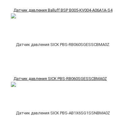
Датчик давления Balluff BSP B005-KV004-A06A1A-S4
Датчик давления SICK PBS-RB060SGESSCBMA0Z