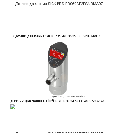
Датчик давления SICK PBS-RB060SF2FSNBMA0Z
Датчик давления Balluff BSP B020-EV003-A03A0B-S4