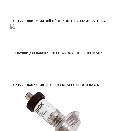
Датчик давления Balluff BSP B010-EV002-A03S1B-S4
Датчик давления SICK PBS-RB6X0SGESS0BMA0Z