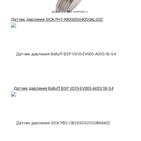
Датчик давления SICK PHT-RBX60S640S0ALS0Z
Датчик давления Balluff BSP V010-EV003-A03S1B-S4