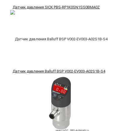
Датчик давления SICK PBS-RP1K0SN1SS0BMA0Z
Датчик давления Balluff BSP V002-EV003-A02S1B-S4