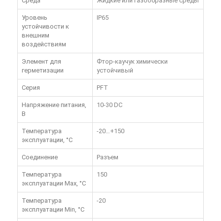
Среда
Жидкие или газообразные среды
Уровень
IP65
устойчивости к
внешним
воздействиям
Элемент для
Фтор-каучук химически
герметизации
устойчивый
Серия
PFT
Напряжение питания,
10-30 DC
В
Температура
-20…+150
эксплуатации, °C
Соединение
Разъем
Температура
150
эксплуатации Max, °C
Температура
-20
эксплуатации Min, °C