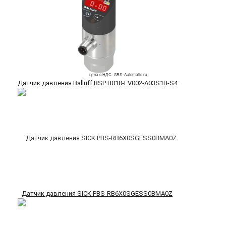
Датчик давления Balluff BSP B010-EV002-A03S1B-S4
Датчик давления SICK PBS-RB6X0SGESS0BMA0Z