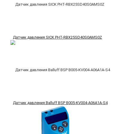
Датчик давления SICK PHT-RBX25SD40S0AMS0Z
Датчик давления Balluff BSP B005-KV004-A06A1A-S4