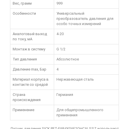
Вес, грамм
999
Особенности
Универсальный
преобразователь давления для
особо точных измерений
Аналоговый выход
4-20
по току, мА
Монтаж в систему
G 1/2
Тип давления
Абсолютное
Давление max, Бар
4
Материал корпуса в
Нержавеющая сталь
контакте со средой
Страна
Германия
происхождения
Применение
Для общепромышленного
применения
Датчик давления SICK PFT-FAB4X0AF2OHCALSSZ используют