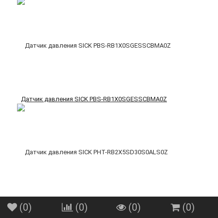
Датчик давления SICK PBS-RB1X0SGESSCBMA0Z
(
0
)
(
0
)
(
0
)
(
0
)
Датчик давления SICK PHT-RB2X5SD30S0ALS0Z