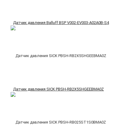
Датчик давления Balluff BSP V002-EV003-A02A0B-S4
Датчик давления SICK PBSH-RB2X5SHGEEBMA0Z